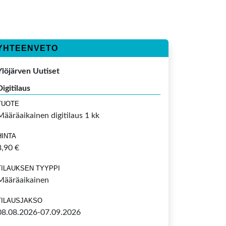
YHTEENVETO
Ylöjärven Uutiset
Digitilaus
TUOTE
Määräaikainen digitilaus 1 kk
HINTA
8,90 €
TILAUKSEN TYYPPI
Määräaikainen
TILAUSJAKSO
08.08.2026-07.09.2026