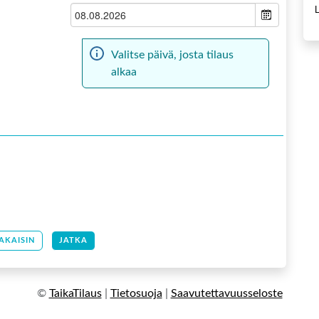
Valitse päivä, josta tilaus
alkaa
AKAISIN
JATKA
©
TaikaTilaus
|
Tietosuoja
|
Saavutettavuusseloste