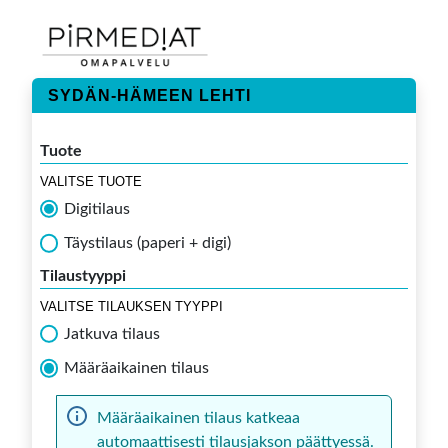
SYDÄN-HÄMEEN LEHTI
Tuote
VALITSE TUOTE
Digitilaus
Täystilaus (paperi + digi)
Tilaustyyppi
VALITSE TILAUKSEN TYYPPI
Jatkuva tilaus
Määräaikainen tilaus
Määräaikainen tilaus katkeaa
automaattisesti tilausjakson päättyessä.