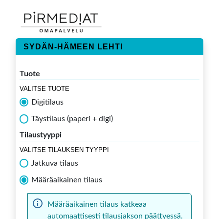
SYDÄN-HÄMEEN LEHTI
Tuote
VALITSE TUOTE
Digitilaus
Täystilaus (paperi + digi)
Tilaustyyppi
VALITSE TILAUKSEN TYYPPI
Jatkuva tilaus
Määräaikainen tilaus
Määräaikainen tilaus katkeaa
automaattisesti tilausjakson päättyessä.