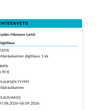
YHTEENVETO
Sydän-Hämeen Lehti
Digitilaus
TUOTE
Määräaikainen digitilaus 1 kk
HINTA
8,90 €
TILAUKSEN TYYPPI
Määräaikainen
TILAUSJAKSO
07.08.2026-06.09.2026