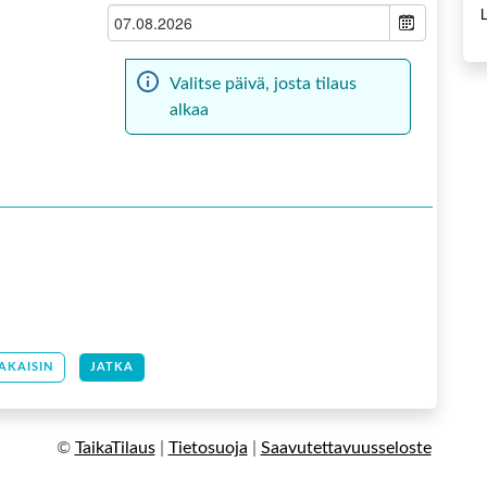
Valitse päivä, josta tilaus
alkaa
AKAISIN
JATKA
©
TaikaTilaus
|
Tietosuoja
|
Saavutettavuusseloste