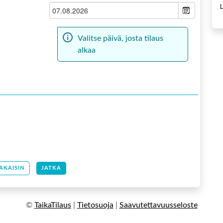
Valitse päivä, josta tilaus
alkaa
AKAISIN
JATKA
©
TaikaTilaus
|
Tietosuoja
|
Saavutettavuusseloste