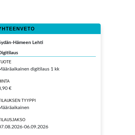
YHTEENVETO
Sydän-Hämeen Lehti
Digitilaus
TUOTE
Määräaikainen digitilaus 1 kk
HINTA
8,90 €
TILAUKSEN TYYPPI
Määräaikainen
TILAUSJAKSO
07.08.2026-06.09.2026