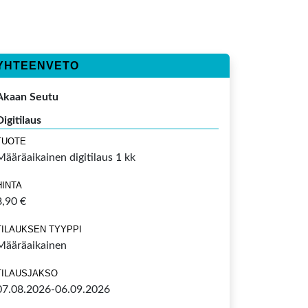
YHTEENVETO
Akaan Seutu
Digitilaus
TUOTE
Määräaikainen digitilaus 1 kk
HINTA
8,90 €
TILAUKSEN TYYPPI
Määräaikainen
TILAUSJAKSO
07.08.2026-06.09.2026