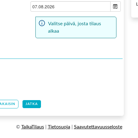
Valitse päivä, josta tilaus
alkaa
AKAISIN
JATKA
©
TaikaTilaus
|
Tietosuoja
|
Saavutettavuusseloste